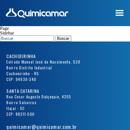
EMPRESA
Page
Sidebar
PRODUTOS
Buscar
CERTIFICAÇÕES
CACHOEIRINHA
COTAÇÕES
Estrada Manoel José do Nascimento, 530
Bairro Distrito Industrial
CONTATO
Cachoeirinha - RS
CEP: 94930-340
SANTA CATARINA
Rua Cesar Augusto Dalçoquio, 4255
Bairro Salseiros
Itajaí - SC
CEP: 88311-500
quimicamar@quimicamar.com.br